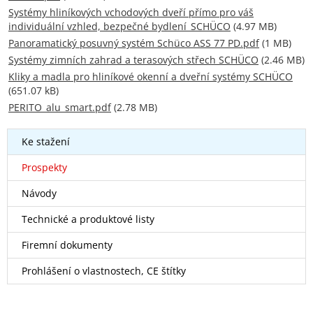
Systémy hliníkových vchodových dveří přímo pro váš
individuální vzhled, bezpečné bydlení_SCHÜCO
(4.97 MB)
Panoramatický posuvný systém Schüco ASS 77 PD.pdf
(1 MB)
Systémy zimních zahrad a terasových střech SCHÜCO
(2.46 MB)
Kliky a madla pro hliníkové okenní a dveřní systémy SCHÜCO
(651.07 kB)
PERITO_alu_smart.pdf
(2.78 MB)
Ke stažení
Prospekty
Návody
Technické a produktové listy
Firemní dokumenty
Prohlášení o vlastnostech, CE štítky