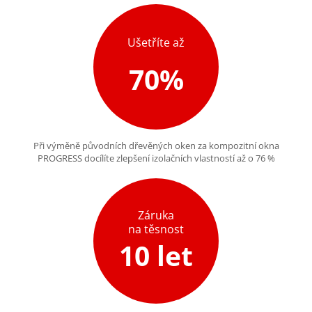
Ušetříte až
70%
Při výměně původních dřevěných oken za kompozitní okna
PROGRESS docílíte zlepšení izolačních vlastností až o 76 %
Záruka
na těsnost
10 let