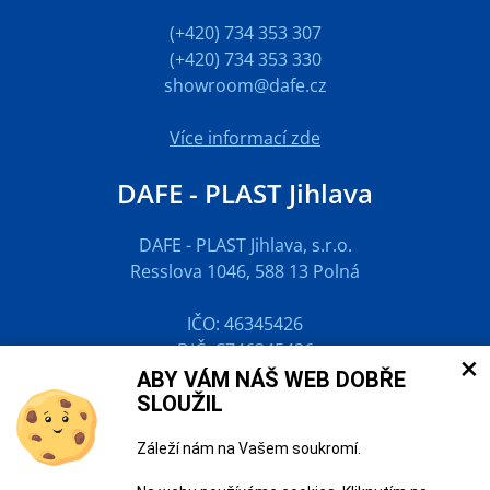
(+420) 734 353 307
(+420) 734 353 330
showroom@dafe.cz
Více informací zde
DAFE - PLAST Jihlava
DAFE - PLAST Jihlava, s.r.o.
Resslova 1046, 588 13 Polná
IČO: 46345426
DIČ: CZ46345426
×
ABY VÁM NÁŠ WEB DOBŘE
Volejte zdarma
SLOUŽIL
800 100 939
Záleží nám na Vašem soukromí.